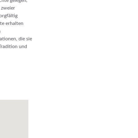
hte gelegen, 
 zweier 
rgfältig 
te erhalten 
 
tionen, die sie 
Tradition und 