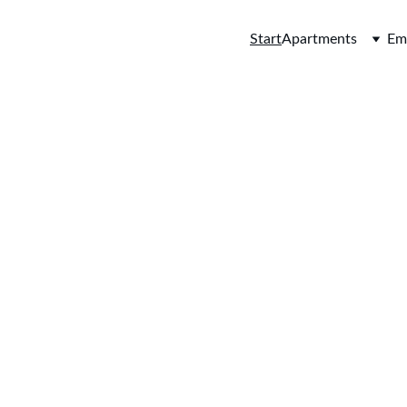
Start
Apartments
Em
El Sur
Medina Sidoni
Erlebe den Charme eines traditionellen weißen Dorfes
vereint mit dem Komfort eines frisch renovierten Zuhauses.