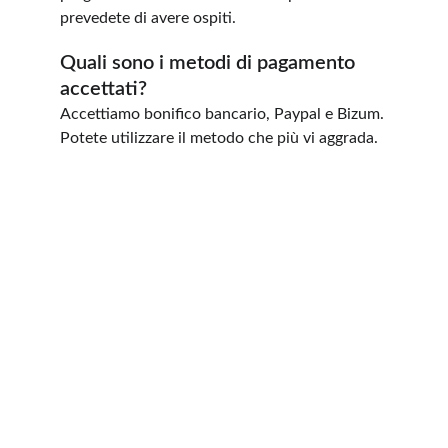
prevedete di avere ospiti.
Quali sono i metodi di pagamento 
accettati?
Accettiamo bonifico bancario, Paypal e Bizum. 
Potete utilizzare il metodo che più vi aggrada.
Contatto
CONTATTACI PER ULTRERIORI INFORMAZIONI
VUT/CA/21989
info@elsurmedinasidonia.com
+34 695 750 132
+49 178 1028 192